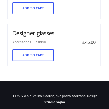
ADD TO CART
Designer glasses
£
45.00
Accessories
Fashion
ADD TO CART
LIBRARY d.o.o. Velika Kladuša, sva prava zadržana. Design
StudioGajba
.