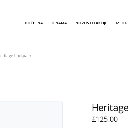
POČETNA
O NAMA
NOVOSTI I AKCIJE
IZLOG
eritage backpack
Heritag
£
125.00