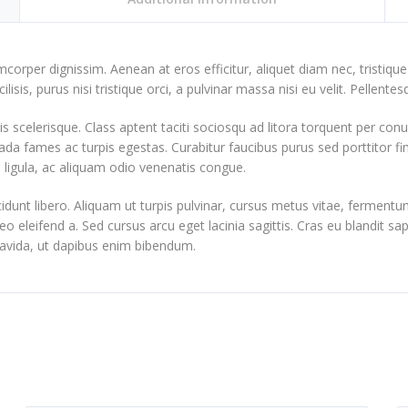
amcorper dignissim. Aenean at eros efficitur, aliquet diam nec, tristiqu
ilisis, purus nisi tristique orci, a pulvinar massa nisi eu velit. Pellente
ttis scelerisque. Class aptent taciti sociosqu ad litora torquent per c
ada fames ac turpis egestas. Curabitur faucibus purus sed porttitor f
es ligula, ac aliquam odio venenatis congue.
idunt libero. Aliquam ut turpis pulvinar, cursus metus vitae, fermentum
leo eleifend a. Sed cursus arcu eget lacinia sagittis. Cras eu blandit 
avida, ut dapibus enim bibendum.