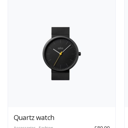
Quartz watch
£
80.00
Accessories
Fashion