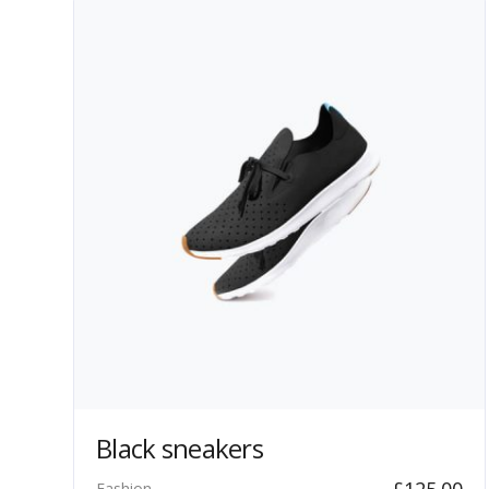
Black sneakers
£
125.00
Fashion