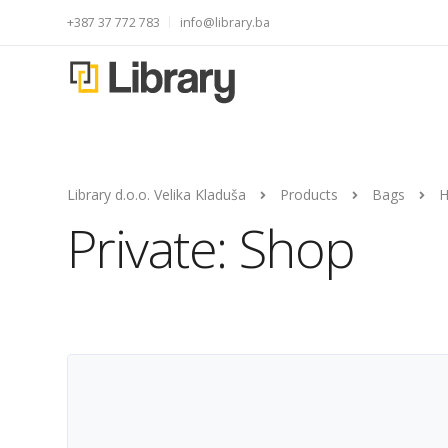
+387 37 772 783
info@library.ba
Library d.o.o. Velika Kladuša
Products
Bags
H
Private: Shop