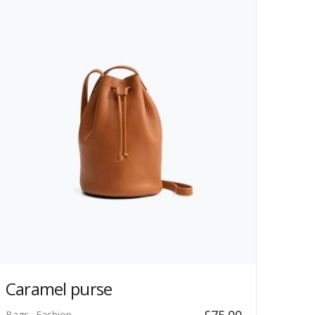
Caramel purse
£
75.00
Bags
Fashion