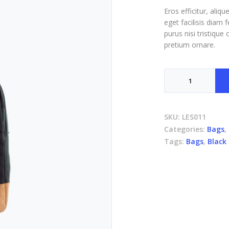
Eros efficitur, aliq
eget facilisis diam f
purus nisi tristique 
pretium ornare.
Heritage
backpack
quantity
SKU:
LES011
Categories:
Bags
,
Tags:
Bags
,
Black