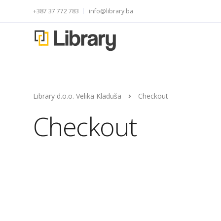
+387 37 772 783
info@library.ba
Library d.o.o. Velika Kladuša
Checkout
Checkout