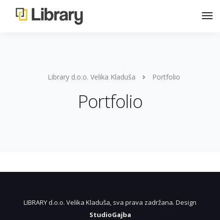
Library d.o.o. Velika Kladuša
Portfolio
Portfolio
LIBRARY d.o.o. Velika Kladuša, sva prava zadržana. Design
StudioGajba